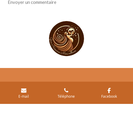
Envoyer un commentaire
CGV
-
Mention légales
-
Politique de confidentialité
Par : Mélissa Gouyec - 06.34.45.16.93
E-mail
Téléphone
Facebook
-
gaianaissancemereveilleuse@gmail.com
- 29190 Pleyben
© 11/2023 Gaïa Naissance Mère'Veilleuse
Propulsé par
Webador