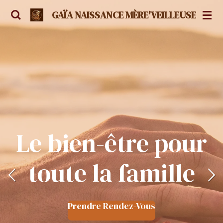
Passer
GAÏA NAISSANCE MÈRE'VEILLEUSE
au
contenu
principal
Le bien-être pour
toute la famille
Prendre Rendez-Vous