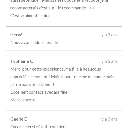
aussi détendue ! Mélissa est douce et à l'écoute je la
recontacterais c'est sur . Je recommande +++
C'est vraiment le pied !
Hervé
il y a 3 ans
Nous avons adoré les rdv
Typhaine C
il y a 3 ans
Merci pour cette expérience, ma fille à beaucoup
apprécié ce moment ! Maintenant elle me demande mais
je n'ai pas votre talent !
Excellent contact avec ma fille !
Merci encore
Gaelle E
il y a 3 ans
Encore merci c'était trop bien !